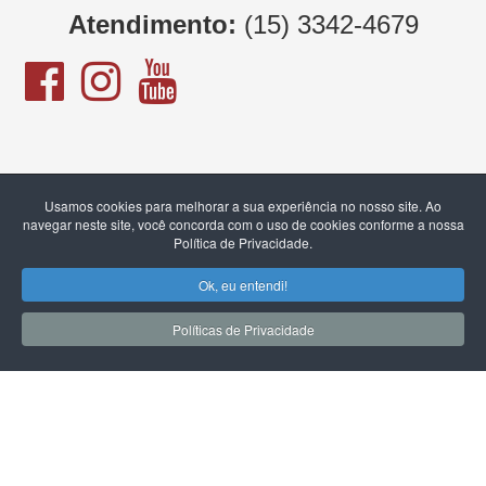
Atendimento:
(15) 3342-4679
Usamos cookies para melhorar a sua experiência no nosso site. Ao
navegar neste site, você concorda com o uso de cookies conforme a nossa
Política de Privacidade.
Ok, eu entendi!
1
Políticas de Privacidade
Chame no WhatsApp
Copyright © 2026 Led Encadernadora. Todos os Direitos
Reservados.
Tecnologia
Programador Digital
.